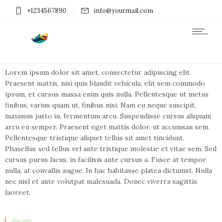
+1234567890
info@yourmail.com
May 17, 2018
by
admin
in
Tech
Lorem ipsum dolor sit amet, consectetur adipiscing elit.
Praesent mattis, nisi quis blandit vehicula, elit sem commodo
ipsum, et cursus massa enim quis nulla. Pellentesque ut metus
finibus, varius quam ut, finibus nisi. Nam eu neque suscipit,
maximus justo in, fermentum arcu. Suspendisse cursus aliquam
arcu eu semper. Praesent eget mattis dolor, ut accumsan sem.
Pellentesque tristique aliquet tellus sit amet tincidunt.
Phasellus sed tellus vel ante tristique molestie et vitae sem. Sed
cursus purus lacus, in facilisis ante cursus a. Fusce at tempor
nulla, at convallis augue. In hac habitasse platea dictumst. Nulla
nec nisl et ante volutpat malesuada. Donec viverra sagittis
laoreet.