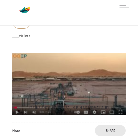
All
Animation
post production
video
ITF INSIGHTS: HE ENG. SALIM BIN NASSER AL AUFI
More
SHARE