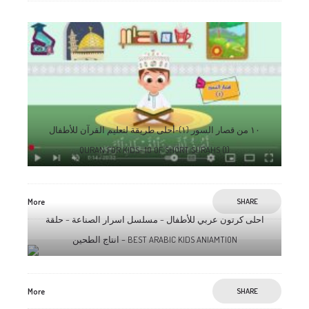
١٠ من قصار السور (١)-أحلى طريقة لتعليم القرآن للأطفال
QURAN FOR KIDS- 10 OF SHORT SURAHS (1)
More
SHARE
احلى كرتون عربي للأطفال – مسلسل اسرار الصناعة – حلقة
انتاج الطحين – BEST ARABIC KIDS ANIAMTION
More
SHARE