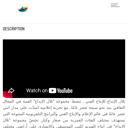
DESCRIPTION
تلال الإبداع للإنتاج الفني . تنشط مجموعة "تلال الإبداع" الفنية في المجال
الثقافي منذ نحو سبعة عشر عامًا، مع تجربة إعلامية امتدّت على مدار اثني
عشر عامًا في عالم الإعلام والإنتاج الفني والبرامج التلفزيونية المتنوعة التي
تستهدف مختلف الفئات العمرية من صغار وكبار. تختصّ مجموعة "تلال
الإبداع" في إنتاج الفيديو كليب الموسيقي والإنشادي على أراضي مختلف