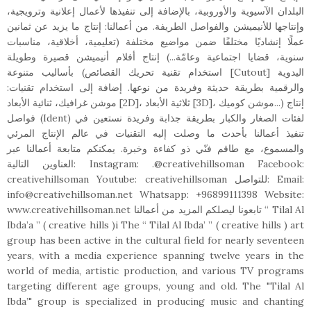
البلدان الآسيوية والأوروبية، بالإضافة إلى تنفيذها لأعمال إعلانية وترويجية،
وإنتاجها للأنيميشن والفواصل الطريفة. من أعمالنا: إنتاج ما يزيد عن ثمانين
عملًا إنشاديًا مختلفًا ضمن مواضيع مختلفة (تعليمية، أخلاقية، مناسبات
سنوية، قضايا اجتماعية وعامّة...) إنتاج أفلام أنيميشن قصيرة وطويلة
بأساليب متنوعة (استخدام تقنية تحريك القصائص [Cutout] اليدوية
والرقمية بطريقة حديثة وفريدة من نوعها. إضافة إلى استخدام تقنيات:
موشن غرافيك، ثنائية الأبعاد [2D]، ثلاثية الأبعاد [3D]، موشن كوميك...) إنتاج
فواصل (Ident) لفئات الصغار والكبار بطريقة جذابة وفريدة نستعين في
تنفيذ أعمالنا بأحدث ما وصلت إليه التقنيات في عالم الإنتاج المرئي
والمسموع، مع طاقم فنّي ذو كفاءة وخبرة. يمكنكم متابعة أعمالنا عبر
العناوين التالية: Instagram: .@creativehillsoman Facebook:
creativehillsoman Youtube: creativehillsoman للتواصل: Email:
info@creativehillsoman.net Whatsapp: +96899111398 Website:
www.creativehillsoman.net تابعونا ليصلكم المزيد من أعمالنا “ Tilal Al
Ibda’a ” ( creative hills )i The “ Tilal Al Ibda’ ” ( creative hills ) art
group has been active in the cultural field for nearly seventeen
years, with a media experience spanning twelve years in the
world of media, artistic production, and various TV programs
targeting different age groups, young and old. The "Tilal Al
Ibda’" group is specialized in producing music and chanting